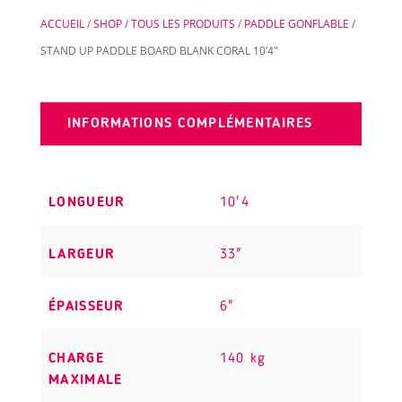
BLANK
ACCUEIL
/
SHOP
/
TOUS LES PRODUITS
/
PADDLE GONFLABLE
/
CORAL
STAND UP PADDLE BOARD BLANK CORAL 10’4″
10'4"
INFORMATIONS COMPLÉMENTAIRES
LONGUEUR
10'4
LARGEUR
33"
ÉPAISSEUR
6"
CHARGE
140 kg
MAXIMALE