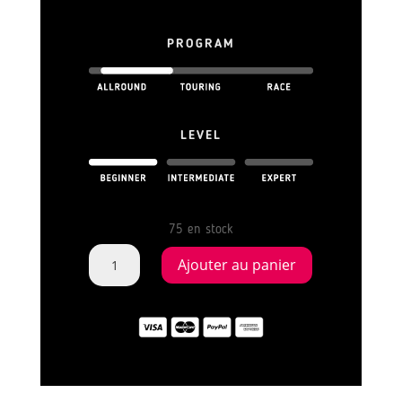
PROGRAM
LEVEL
75 en stock
quantité
Ajouter au panier
de
STAND
UP
PADDLE
BOARD